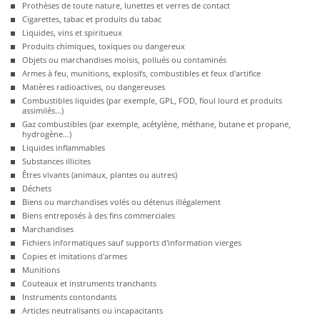
Prothèses de toute nature, lunettes et verres de contact
Cigarettes, tabac et produits du tabac
Liquides, vins et spiritueux
Produits chimiques, toxiques ou dangereux
Objets ou marchandises moisis, pollués ou contaminés
Armes à feu, munitions, explosifs, combustibles et feux d'artifice
Matières radioactives, ou dangereuses
Combustibles liquides (par exemple, GPL, FOD, fioul lourd et produits
assimilés…)
Gaz combustibles (par exemple, acétylène, méthane, butane et propane,
hydrogène…)
Liquides inflammables
Substances illicites
Êtres vivants (animaux, plantes ou autres)
Déchets
Biens ou marchandises volés ou détenus illégalement
Biens entreposés à des fins commerciales
Marchandises
Fichiers informatiques sauf supports d'information vierges
Copies et imitations d'armes
Munitions
Couteaux et instruments tranchants
Instruments contondants
Articles neutralisants ou incapacitants