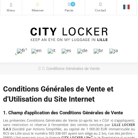
0
Conditions Générales de Vente
Conditions Générales de Vente et
d'Utilisation du Site Internet
1. Champ d'application des Conditions Générales de Vente
Les présentes Conditions Générales de Vente (ci-après les « CGV ») s'appliquent,
sans restriction ni réserve à l'ensemble des ventes conclues par
LILLE LOCKER
S.A.S
(Société par Actions Simplifiée, au capital de 1 000.00 EUR immatriculée au
RCS de Lille sous le numéro 933 338 691 ayant son siège au 2 bis, rue des Jardins –
®
59800 Lille) exerçant sous la licence
CITY-LOCKER Lille
(« le Prestataire ») auprès