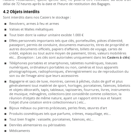
délai de 72 heures après la date et l'heure de restitution des Bagages.
4.2 Objets interdits
Sont interdits dans nos Casiers le stockage :
Revolvers, armes à feu et armes
Valises et Malles métalliques
Tout bien dont la valeur unitaire excède 1.000 €
Effets personnels importants tels que clés, portefeuilles, pièces d'identité,
passeport, permis de conduire, documents manuscrits, titres de propriété et
autres documents officiels, papiers d'affaires, billets de voyage, cartes de
crédit, espèces ou tout autre moyen de paiement, titres, valeurs mobilières
etc... (Exception : Les clés sont autorisées uniquement dans les
Casiers à clés
)
Téléphones portables et smartphones, tablettes numériques, liseuses
numériques, ordinateurs portables ou non, caméras et tous appareils
photographiques, radiophoniques, d'enregistrement ou de reproduction du
son ou de l'image ainsi que leurs accessoires
Bagagerie et sacs de luxe, montres, cannes à pêches, clubs de golf et plus
généralement tout matériel de sport, horloges, porcelaines, faïences, bibelots
et objets décoratifs, tapis, tableaux, tapisseries, fourrures, livres, instruments
de musique, ménagères, collections (est considérée comme collection, la
réunion d'objets de même nature, ayant un rapport entre eux et faisant
l'objet d'une cotation entre collectionneurs ) etc...
Bijoux métaux ou pierres précieuses, perles fines, œuvres d'art
Produits cosmétiques tels que parfums, crèmes, maquillage, etc...
Tout bien fragile : vaisselle, porcelaines, faïences, etc...
Denrées alimentaires ou périssables
Médicaments