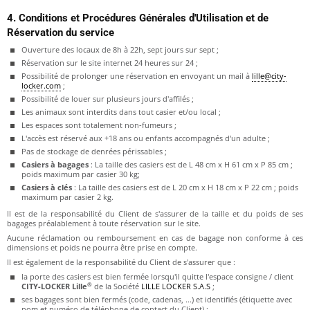
4. Conditions et Procédures Générales d'Utilisation et de
Réservation du service
Ouverture des locaux de 8h à 22h, sept jours sur sept ;
Réservation sur le site internet 24 heures sur 24 ;
Possibilité de prolonger une réservation en envoyant un mail à
lille@city-
locker.com
;
Possibilité de louer sur plusieurs jours d'affilés ;
Les animaux sont interdits dans tout casier et/ou local ;
Les espaces sont totalement non-fumeurs ;
L'accès est réservé aux +18 ans ou enfants accompagnés d'un adulte ;
Pas de stockage de denrées périssables ;
Casiers à bagages
: La taille des casiers est de L 48 cm x H 61 cm x P 85 cm ;
poids maximum par casier 30 kg;
Casiers à clés
: La taille des casiers est de L 20 cm x H 18 cm x P 22 cm ; poids
maximum par casier 2 kg.
Il est de la responsabilité du Client de s'assurer de la taille et du poids de ses
bagages préalablement à toute réservation sur le site.
Aucune réclamation ou remboursement en cas de bagage non conforme à ces
dimensions et poids ne pourra être prise en compte.
Il est également de la responsabilité du Client de s'assurer que :
la porte des casiers est bien fermée lorsqu'il quitte l'espace consigne / client
®
CITY-LOCKER Lille
de la Société
LILLE LOCKER S.A.S
;
ses bagages sont bien fermés (code, cadenas, ...) et identifiés (étiquette avec
nom et numéro de téléphone de contact du Client) ;