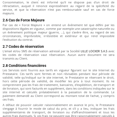
Consommation, le client est informé qu'il ne dispose pas d'un droit de
rétractation, auquel il renonce expressément au regard de la spécificité du
service, et que la réservation n'est pas remboursable sauf en cas de force
majeure.
2.6 Cas de Force Majeure
Par cas de « Force Majeure » on entend un événement tel que défini par les
dispositions légales en vigueur, comme par exemple une catastrophe naturelle ou
un évènement politique majeur (guerre, …), qui s'avère être, au regard de ses
circonstances, imprévisible, irrésistible et extérieur et qui rend impossible
l'exécution du contrat.
2.7 Codes de réservation
L'email et/ou SMS de réservation adressé par la Société
LILLE LOCKER S.A.S
avec
les codes de réservation vaut réservation. Aucun autre document ne sera
transmis au Client.
2.8 Conditions financières
Les Services sont fournis aux tarifs en vigueur figurant sur le site Internet du
Prestataire. Ces tarifs sont fermes et non révisables pendant leur période de
validité, telle qu'indiqué sur le site internet, le Prestataire se réservant le droit,
hors cette période de validité, de modifier les prix à tout moment. Ils ne
comprennent pas les frais de traitement, bancaires, d'expédition, de transport et
de livraison, qui sont facturés en supplément, dans les conditions indiquées sur le
site internet et calculés préalablement à la passation de la commande. Le
paiement demandé au Client correspond au montant total de l'achat, y compris
ces frais.
A défaut de pouvoir calculer raisonnablement en avance le prix, le Prestataire
s'engage à fournir le mode de calcul du prix, et s'il y a lieu, indiquer les frais
supplémentaires de transport, de livraison ou d'affranchissement et tous les
autres frais éventuels. Si ces frais ne peuvent pas être raisonnablement calculés à