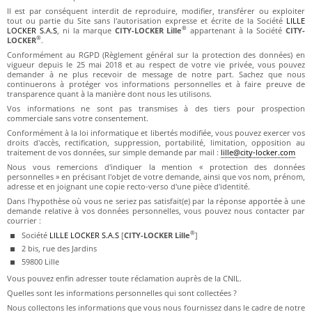
Il est par conséquent interdit de reproduire, modifier, transférer ou exploiter
tout ou partie du Site sans l'autorisation expresse et écrite de la Société
LILLE
®
LOCKER S.A.S
, ni la marque
CITY-LOCKER Lille
appartenant à la Société
CITY-
®
LOCKER
.
Conformément au RGPD (Règlement général sur la protection des données) en
vigueur depuis le 25 mai 2018 et au respect de votre vie privée, vous pouvez
demander à ne plus recevoir de message de notre part. Sachez que nous
continuerons à protéger vos informations personnelles et à faire preuve de
transparence quant à la manière dont nous les utilisons.
Vos informations ne sont pas transmises à des tiers pour prospection
commerciale sans votre consentement.
Conformément à la loi informatique et libertés modifiée, vous pouvez exercer vos
droits d'accès, rectification, suppression, portabilité, limitation, opposition au
traitement de vos données, sur simple demande par mail :
lille@city-locker.com
Nous vous remercions d'indiquer la mention « protection des données
personnelles » en précisant l'objet de votre demande, ainsi que vos nom, prénom,
adresse et en joignant une copie recto-verso d'une pièce d'identité.
Dans l'hypothèse où vous ne seriez pas satisfait(e) par la réponse apportée à une
demande relative à vos données personnelles, vous pouvez nous contacter par
courrier :
®
Société
LILLE LOCKER S.A.S
[
CITY-LOCKER Lille
]
2 bis, rue des Jardins
59800 Lille
Vous pouvez enfin adresser toute réclamation auprès de la CNIL.
Quelles sont les informations personnelles qui sont collectées ?
Nous collectons les informations que vous nous fournissez dans le cadre de notre