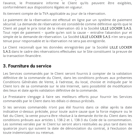
l'avance, le Prestataire informe le Client qu'ils peuvent être exigibles,
conformément aux dispositions légales en vigueur.
Ils tiennent compte de la TVA applicable au jour de la réservation.
Le paiement de la réservation est effectué en ligne par un système de paiement
sécurisé. La demande de réservation est considérée comme définitive après que le
Client ait payé le prix total de la réservation dû à la Société
LILLE LOCKER S.A.S
.
Tout rejet de paiement – quelle qu'en soit la cause – entraîne l'abandon pur et
simple de la demande de réservation. La Société
LILLE LOCKER S.A.S
n'en sera pas
tenue pour responsable et la réservation ne sera pas enregistrée.
Le Client reconnaît que les données enregistrées par la Société
LILLE LOCKER
S.A.S
dans le cadre des réservations effectuées sur le Site constituent la preuve de
la transaction financière.
3. Fourniture du service
Les Services commandés par le Client seront fournis à compter de la validation
définitive de la commande du Client, dans les conditions prévues aux présentes
Conditions Générales de Vente, à l'adresse, du local, choisie et indiquée par le
Client lors de sa commande sur le site Internet, sans possibilité de modification
des lieux et date après validation définitive de la commande.
Le Prestataire s'engage à faire ses meilleurs efforts pour fournir les Services
commandés par le Client dans les délais ci-dessus précisés.
Si les services commandés n'ont pas été fournis dans ce délai après la date
indicative ci-dessus précisée, pour toute autre cause que la force majeure ou le
fait du Client, la vente pourra être résolue à la demande écrite du Client dans les
conditions prévues aux articles L 138-2 et L 138-3 du Code de la consommation.
Les sommes versées par le Client lui seront alors restituées au plus tard dans les
quatorze jours qui suivent la date de dénonciation du contrat, à l'exclusion de
toute indemnisation ou retenue.