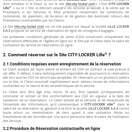
d'un acheteur (« le Client »), sur le site
lille.city-locker.com
( « Site
CITY-LOCKER
®
Lille
» ou le « Site ») désirant acquérir les services proposés à la vente par le
Prestataire (« les Services »). Elles précisent notamment les conditions de
commande, de paiement, de livraison et de gestion des éventuels retours des
Prestations commandées par les Clients.
Le Site
lille.city-locker.com
est un site payant sur lequel la Société
LILLE LOCKER
S.A.S
propose un service de réservation en ligne de consignes à bagages.
Les présentes conditions générales de vente (CGV) concernent uniquement les
réservations effectuées et réglées en ligne sur le Site par le Client dans le cadre de
l'utilisation du service de réservation en ligne.
®
2. Comment réserver sur le Site
CITY-LOCKER Lille
?
2.1 Conditions requises avant enregistrement de la réservation
Le Client accepte de façon pleine et entière les CGV en cochant la case prévue à
cet effet. À défaut, il sera techniquement impossible de poursuivre la réservation
dès lors que les CGV ne seront pas acceptées. En réservant un ou plusieurs casiers
sur le Site, le Client reconnaît implicitement avoir obtenu toutes les informations
souhaitées sur la nature et les caractéristiques de ce service.
Le Client doit être âgé d'au moins 18 ans, être capable juridiquement de
contracter et utiliser ce Site conformément aux CGV en vigueur à la date de
validation de sa réservation. Le Client atteste de la véracité et de l'exactitude de
®
l'ensemble des informations qu'il communique à
CITY-LOCKER Lille
dans le
cadre de sa réservation et, garantit à ce titre la Société
LILLE LOCKER S.A.S
contre
toute action ou revendication de tiers quant à une utilisation illicite ou
frauduleuse de ses données par une autre personne dans le cadre de l'utilisation
des Services.
2.2 Procédure de Réservation contractuelle en ligne