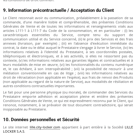
9. Information précontractuelle / Acceptation du Client
Le Client reconnait avoir eu communication, préalablement à la passation de sa
commande, d'une manière lisible et compréhensible, des présentes Conditions
Générales de Vente et de toutes les informations et renseignements visés aux
articles L111-1 à L111-7 du Code de la consommation, et en particulier : (i) les
caractéristiques essentielles du Service, compte tenu du support de
communication utilisé et du Service concerné, (ii) le prix des Services et des frais
annexes (livraison, par exemple) ; (iii) en l'absence d'exécution immédiate du
contrat, la date ou le délai auquel le Prestataire s'engage à livrer le Service, (iv) les
informations relatives à l'identité du Prestataire, à ses coordonnées postales,
téléphoniques et électroniques, et à ses activités, si elles ne ressortent pas du
contexte, (v) les informations relatives aux garanties légales et contractuelles et à
leurs modalités de mise en œuvre, (vi) les fonctionnalités du contenu numérique
et, le cas échéant, à son interopérabilité ; (vii) la possibilité de recourir à une
médiation conventionnelle en cas de litige ; (viii) les informations relatives au
droit de rétractation (non applicable en l'espèce), aux frais de renvoi des Produits
(non applicable au regard de la nature de Service), aux modalités de résiliation et
autres conditions contractuelles importantes.
Le fait pour une personne physique (ou morale), de commander des Services du
Prestataire emporte adhésion et acceptation pleine et entière des présentes
Conditions Générales de Vente, ce qui est expressément reconnu par le Client, qui
renonce, notamment, à se prévaloir de tout document contradictoire, qui serait
inopposable au Prestataire.
10. Données personnelles et Sécurité
Le site internet
lille.city-locker.com
appartient à part entière à la Société
LILLE
LOCKER S.A.S
.