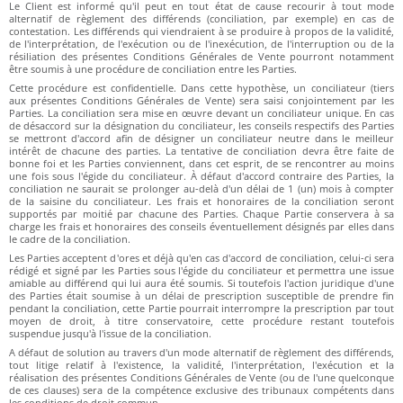
Le Client est informé qu'il peut en tout état de cause recourir à tout mode
alternatif de règlement des différends (conciliation, par exemple) en cas de
contestation. Les différends qui viendraient à se produire à propos de la validité,
de l'interprétation, de l'exécution ou de l'inexécution, de l'interruption ou de la
résiliation des présentes Conditions Générales de Vente pourront notamment
être soumis à une procédure de conciliation entre les Parties.
Cette procédure est confidentielle. Dans cette hypothèse, un conciliateur (tiers
aux présentes Conditions Générales de Vente) sera saisi conjointement par les
Parties. La conciliation sera mise en œuvre devant un conciliateur unique. En cas
de désaccord sur la désignation du conciliateur, les conseils respectifs des Parties
se mettront d'accord afin de désigner un conciliateur neutre dans le meilleur
intérêt de chacune des parties. La tentative de conciliation devra être faite de
bonne foi et les Parties conviennent, dans cet esprit, de se rencontrer au moins
une fois sous l'égide du conciliateur. À défaut d'accord contraire des Parties, la
conciliation ne saurait se prolonger au-delà d'un délai de 1 (un) mois à compter
de la saisine du conciliateur. Les frais et honoraires de la conciliation seront
supportés par moitié par chacune des Parties. Chaque Partie conservera à sa
charge les frais et honoraires des conseils éventuellement désignés par elles dans
le cadre de la conciliation.
Les Parties acceptent d'ores et déjà qu'en cas d'accord de conciliation, celui-ci sera
rédigé et signé par les Parties sous l'égide du conciliateur et permettra une issue
amiable au différend qui lui aura été soumis. Si toutefois l'action juridique d'une
des Parties était soumise à un délai de prescription susceptible de prendre fin
pendant la conciliation, cette Partie pourrait interrompre la prescription par tout
moyen de droit, à titre conservatoire, cette procédure restant toutefois
suspendue jusqu'à l'issue de la conciliation.
A défaut de solution au travers d'un mode alternatif de règlement des différends,
tout litige relatif à l'existence, la validité, l'interprétation, l'exécution et la
réalisation des présentes Conditions Générales de Vente (ou de l'une quelconque
de ces clauses) sera de la compétence exclusive des tribunaux compétents dans
les conditions de droit commun.