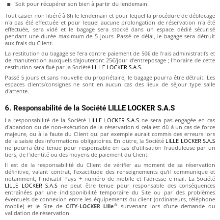
Soit pour récupérer son bien à partir du lendemain.
Tout casier non libéré à 8h le lendemain et pour lequel la procédure de déblocage
n'a pas été effectuée et pour lequel aucune prolongation de réservation n'a été
effectuée, sera vidé et le bagage sera stocké dans un espace dédié sécurisé
pendant une durée maximum de 5 jours. Passé ce délai, le bagage sera détruit
aux frais du Client.
La restitution du bagage se fera contre paiement de 50€ de frais administratifs et
de manutention auxquels s'ajouteront 25€/jour d'entreposage ; l'horaire de cette
restitution sera fixé par la Société
LILLE LOCKER S.A.S
.
Passé 5 jours et sans nouvelle du propriétaire, le bagage pourra être détruit. Les
espaces clients/consignes ne sont en aucun cas des lieux de séjour type salle
d'attente.
6. Responsabilité de la Société
LILLE LOCKER S.A.S
La responsabilité de la Société
LILLE LOCKER S.A.S
ne sera pas engagée en cas
d'abandon ou de non-exécution de la réservation si cela est dû à un cas de force
majeure, ou à la faute du Client qui par exemple aurait commis des erreurs lors
de la saisie des informations obligatoires. En outre, la Société
LILLE LOCKER S.A.S
ne pourra être tenue pour responsable en cas d'utilisation frauduleuse par un
tiers, de l'identité ou des moyens de paiement du Client.
Il est de la responsabilité du Client de vérifier au moment de sa réservation
définitive, valant contrat, l'exactitude des renseignements qu'il communique et
notamment, l'indicatif Pays + numéro de mobile et l'adresse e-mail. La Société
LILLE LOCKER S.A.S
ne peut être tenue pour responsable des conséquences
entraînées par une indisponibilité temporaire du Site ou par des problèmes
éventuels de connexion entre les équipements du client (ordinateurs, téléphone
®
mobile) et le Site de
CITY-LOCKER Lille
survenant lors d'une demande ou
validation de réservation.