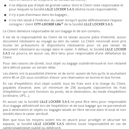
il ne dépose pas d'objet de grande valeur dont le Client reste responsable et
pour lesquels la Société
LILLE LOCKER S.A.S
décline toute responsabilité ;
il n'y a pas d'animaux dans les bagages ;
il n'a rien laissé à l'intérieur du casier lorsqu'il quitte définitivement l'espace
®
consigne / client
CITY-LOCKER Lille
de la Société
LILLE LOCKER S.A.S
.
Le Client demeure responsable de son bagage et de son contenu.
Il est de la responsabilité du Client de ne laisser aucune pièce d'identité, aucun
document nécessaire au voyage au sein du casier. Le Client reconnaît avoir pris
toutes les précautions et dispositions nécessaires pour ne pas laisser de
document nécessaire au voyage dans le casier. A défaut, la Société
LILLE LOCKER
S.A.S
ne pourra, en aucun cas, être tenu pour responsable d'une défaillance du
Client.
Pour des raisons de sûreté, tout objet ou bagage oublié/retrouvé et non réclamé
sera détruit passer un certain délai.
Les clients ont la possibilité d'entrer et de sortir autant de fois qu'ils le souhaitent
entre 8h et 22h sous condition d'avoir une réservation en bonne et due forme.
En cas d'expédition d'un objet oublié, tous les frais sont à la charge du Client,
payables d'avance, avec un minimum de 25€ auxquels s'ajouteront les frais
d'expédition qui sont fonction du poids, de la destination, du mode d'expédition
(ordinaire, UPS...).
En aucun cas la Société
LILLE LOCKER S.A.S
ne peut être tenu pour responsable
d'un bagage abîmé/volé lors de l'expédition et de tout bagage qui ne parviendrait
pas à destination et objets ou bagages laissés en libre service dans le local et non
stockés dans le casier attribué.
Bien que tous les moyens soient mis en œuvre pour protéger et sécuriser les
espaces, la Société
LILLE LOCKER S.A.S
décline toute responsabilité en cas de
cambriolage/objet oublié ou détérioré.