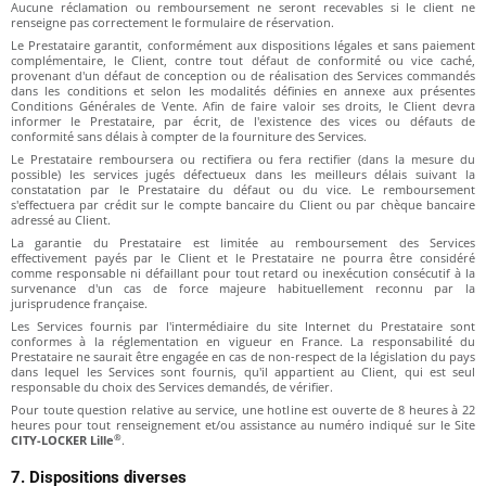
Aucune réclamation ou remboursement ne seront recevables si le client ne
renseigne pas correctement le formulaire de réservation.
Le Prestataire garantit, conformément aux dispositions légales et sans paiement
complémentaire, le Client, contre tout défaut de conformité ou vice caché,
provenant d'un défaut de conception ou de réalisation des Services commandés
dans les conditions et selon les modalités définies en annexe aux présentes
Conditions Générales de Vente. Afin de faire valoir ses droits, le Client devra
informer le Prestataire, par écrit, de l'existence des vices ou défauts de
conformité sans délais à compter de la fourniture des Services.
Le Prestataire remboursera ou rectifiera ou fera rectifier (dans la mesure du
possible) les services jugés défectueux dans les meilleurs délais suivant la
constatation par le Prestataire du défaut ou du vice. Le remboursement
s'effectuera par crédit sur le compte bancaire du Client ou par chèque bancaire
adressé au Client.
La garantie du Prestataire est limitée au remboursement des Services
effectivement payés par le Client et le Prestataire ne pourra être considéré
comme responsable ni défaillant pour tout retard ou inexécution consécutif à la
survenance d'un cas de force majeure habituellement reconnu par la
jurisprudence française.
Les Services fournis par l'intermédiaire du site Internet du Prestataire sont
conformes à la réglementation en vigueur en France. La responsabilité du
Prestataire ne saurait être engagée en cas de non-respect de la législation du pays
dans lequel les Services sont fournis, qu'il appartient au Client, qui est seul
responsable du choix des Services demandés, de vérifier.
Pour toute question relative au service, une hotline est ouverte de 8 heures à 22
heures pour tout renseignement et/ou assistance au numéro indiqué sur le Site
®
CITY-LOCKER Lille
.
7. Dispositions diverses