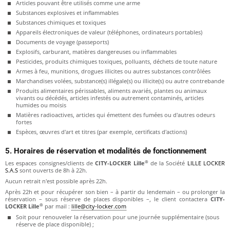
Articles pouvant être utilisés comme une arme
Substances explosives et inflammables
Substances chimiques et toxiques
Appareils électroniques de valeur (téléphones, ordinateurs portables)
Documents de voyage (passeports)
Explosifs, carburant, matières dangereuses ou inflammables
Pesticides, produits chimiques toxiques, polluants, déchets de toute nature
Armes à feu, munitions, drogues illicites ou autres substances contrôlées
Marchandises volées, substance(s) illégale(s) ou illicite(s) ou autre contrebande
Produits alimentaires périssables, aliments avariés, plantes ou animaux
vivants ou décédés, articles infestés ou autrement contaminés, articles
humides ou moisis
Matières radioactives, articles qui émettent des fumées ou d'autres odeurs
fortes
Espèces, œuvres d'art et titres (par exemple, certificats d'actions)
5. Horaires de réservation et modalités de fonctionnement
®
Les espaces consignes/clients de
CITY-LOCKER Lille
de la Société
LILLE LOCKER
S.A.S
sont ouverts de 8h à 22h.
Aucun retrait n'est possible après 22h.
Après 22h et pour récupérer son bien – à partir du lendemain – ou prolonger la
réservation – sous réserve de places disponibles –, le client contactera
CITY-
®
LOCKER Lille
par mail :
lille@city-locker.com
Soit pour renouveler la réservation pour une journée supplémentaire (sous
réserve de place disponible) ;