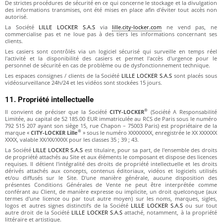
De strictes procédures de sécurité en ce qui concerne le stockage et la divulgation
des informations transmises, ont été mises en place afin d'éviter tout accès non
autorisé.
La Société
LILLE LOCKER S.A.S
via
lille.city-locker.com
ne vend pas, ne
commercialise pas et ne loue pas à des tiers les informations concernant ses
clients.
Les casiers sont contrôlés via un logiciel sécurisé qui surveille en temps réel
l'activité et la disponibilité des casiers et permet l'accès d'urgence pour le
personnel de sécurité en cas de problème ou de dysfonctionnement technique.
Les espaces consignes / clients de la Société
LILLE LOCKER S.A.S
sont placés sous
vidéosurveillance 24h/24 et les vidéos sont stockées 15 jours.
11. Propriété intellectuelle
®
Il convient de préciser que la Société
CITY-LOCKER
(Société A Responsabilité
Limitée, au capital de 52 185.00 EUR immatriculée au RCS de Paris sous le numéro
792 515 207 ayant son siège 15, rue Chapon – 75003 Paris) est propriétaire de la
®
marque «
CITY-LOCKER Lille
» sous le numéro XXXXXXXX, enregistrée le XX XXXXXX
XXXX, valable XX/XX/XXXX pour les classes 35 ; 39 ; 43.
La Société
LILLE LOCKER S.A.S
est titulaire, pour sa part, de l'ensemble des droits
de propriété attachés au Site et aux éléments le composant et dispose des licences
requises. Il détient l'intégralité des droits de propriété intellectuelle et les droits
dérivés attachés aux concepts, contenus éditoriaux, vidéos et logiciels utilisés
et/ou diffusés sur le Site. D'une manière générale, aucune disposition des
présentes Conditions Générales de Vente ne peut être interprétée comme
conférant au Client, de manière expresse ou implicite, un droit quelconque (aux
termes d'une licence ou par tout autre moyen) sur les noms, marques, sigles,
logos et autres signes distinctifs de la Société
LILLE LOCKER S.A.S
ou sur tout
autre droit de la Société
LILLE LOCKER S.A.S
attaché, notamment, à la propriété
littéraire et artistique.