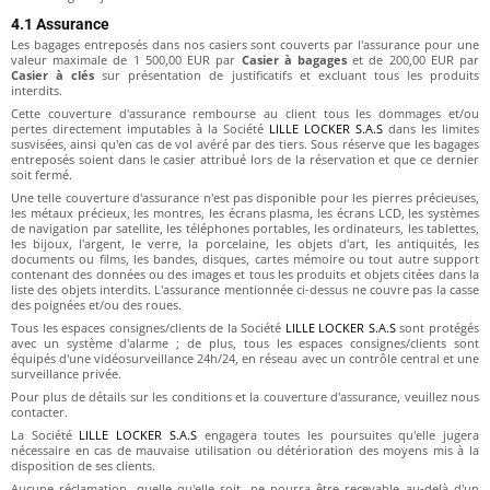
4.1 Assurance
Les bagages entreposés dans nos casiers sont couverts par l'assurance pour une
valeur maximale de 1 500,00 EUR par
Casier à bagages
et de 200,00 EUR par
Casier à clés
sur présentation de justificatifs et excluant tous les produits
interdits.
Cette couverture d'assurance rembourse au client tous les dommages et/ou
pertes directement imputables à la Société
LILLE LOCKER S.A.S
dans les limites
susvisées, ainsi qu'en cas de vol avéré par des tiers. Sous réserve que les bagages
entreposés soient dans le casier attribué lors de la réservation et que ce dernier
soit fermé.
Une telle couverture d'assurance n'est pas disponible pour les pierres précieuses,
les métaux précieux, les montres, les écrans plasma, les écrans LCD, les systèmes
de navigation par satellite, les téléphones portables, les ordinateurs, les tablettes,
les bijoux, l'argent, le verre, la porcelaine, les objets d'art, les antiquités, les
documents ou films, les bandes, disques, cartes mémoire ou tout autre support
contenant des données ou des images et tous les produits et objets citées dans la
liste des objets interdits. L'assurance mentionnée ci-dessus ne couvre pas la casse
des poignées et/ou des roues.
Tous les espaces consignes/clients de la Société
LILLE LOCKER S.A.S
sont protégés
avec un système d'alarme ; de plus, tous les espaces consignes/clients sont
équipés d'une vidéosurveillance 24h/24, en réseau avec un contrôle central et une
surveillance privée.
Pour plus de détails sur les conditions et la couverture d'assurance, veuillez nous
contacter.
La Société
LILLE LOCKER S.A.S
engagera toutes les poursuites qu'elle jugera
nécessaire en cas de mauvaise utilisation ou détérioration des moyens mis à la
disposition de ses clients.
Aucune réclamation, quelle qu'elle soit, ne pourra être recevable au-delà d'un