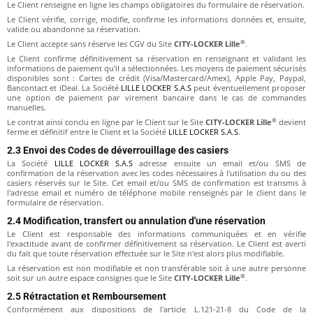
Le Client renseigne en ligne les champs obligatoires du formulaire de réservation.
Le Client vérifie, corrige, modifie, confirme les informations données et, ensuite,
valide ou abandonne sa réservation.
®
Le Client accepte sans réserve les CGV du Site
CITY-LOCKER Lille
.
Le Client confirme définitivement sa réservation en renseignant et validant les
informations de paiement qu'il a sélectionnées. Les moyens de paiement sécurisés
disponibles sont : Cartes de crédit (Visa/Mastercard/Amex), Apple Pay, Paypal,
Bancontact et iDeal. La Société
LILLE LOCKER S.A.S
peut éventuellement proposer
une option de paiement par virement bancaire dans le cas de commandes
manuelles.
®
Le contrat ainsi conclu en ligne par le Client sur le Site
CITY-LOCKER Lille
devient
ferme et définitif entre le Client et la Société
LILLE LOCKER S.A.S
.
2.3 Envoi des Codes de déverrouillage des casiers
La Société
LILLE LOCKER S.A.S
adresse ensuite un email et/ou SMS de
confirmation de la réservation avec les codes nécessaires à l'utilisation du ou des
casiers réservés sur le Site. Cet email et/ou SMS de confirmation est transmis à
l'adresse email et numéro de téléphone mobile renseignés par le client dans le
formulaire de réservation.
2.4 Modification, transfert ou annulation d'une réservation
Le Client est responsable des informations communiquées et en vérifie
l'exactitude avant de confirmer définitivement sa réservation. Le Client est averti
du fait que toute réservation effectuée sur le Site n'est alors plus modifiable.
La réservation est non modifiable et non transférable soit à une autre personne
®
soit sur un autre espace consignes que le Site
CITY-LOCKER Lille
.
2.5 Rétractation et Remboursement
Conformément aux dispositions de l'article L.121-21-8 du Code de la